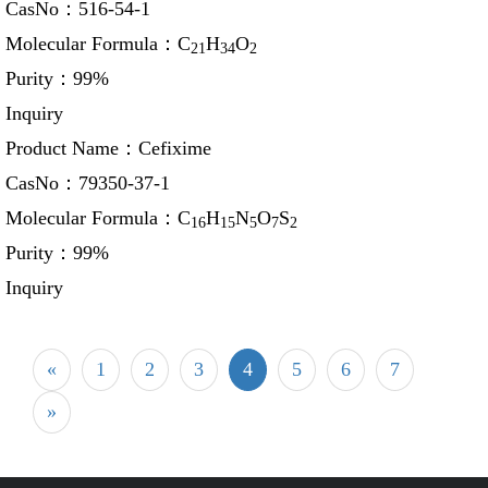
CasNo：
516-54-1
Molecular Formula：
C
H
O
21
34
2
Purity：
99%
Inquiry
Product Name：
Cefixime
CasNo：
79350-37-1
Molecular Formula：
C
H
N
O
S
16
15
5
7
2
Purity：
99%
Inquiry
«
1
2
3
4
5
6
7
»