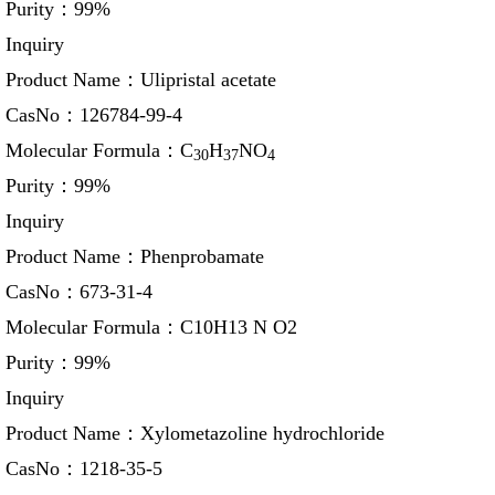
Purity：
99%
Inquiry
Product Name：
Ulipristal acetate
CasNo：
126784-99-4
Molecular Formula：
C
H
NO
30
37
4
Purity：
99%
Inquiry
Product Name：
Phenprobamate
CasNo：
673-31-4
Molecular Formula：
C10H13 N O2
Purity：
99%
Inquiry
Product Name：
Xylometazoline hydrochloride
CasNo：
1218-35-5