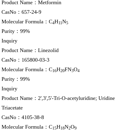
Product Name：
Metformin
CasNo：
657-24-9
Molecular Formula：
C
H
N
4
11
5
Purity：
99%
Inquiry
Product Name：
Linezolid
CasNo：
165800-03-3
Molecular Formula：
C
H
FN
O
16
20
3
4
Purity：
99%
Inquiry
Product Name：
2',3',5'-Tri-O-acetyluridine; Uridine
Triacetate
CasNo：
4105-38-8
Molecular Formula：
C
H
N
O
15
18
2
9