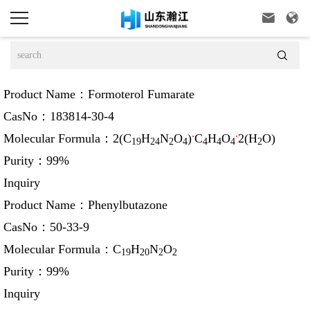



Product Name：
Formoterol Fumarate
CasNo：
183814-30-4
.
.
Molecular Formula：
2(C
H
N
O
)
C
H
O
2(H
O)
19
24
2
4
4
4
4
2
Purity：
99%
Inquiry
Product Name：
Phenylbutazone
CasNo：
50-33-9
Molecular Formula：
C
H
N
O
19
20
2
2
Purity：
99%
Inquiry