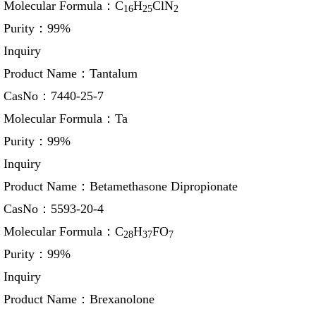
Molecular Formula：
C
H
ClN
16
25
2
Purity：
99%
Inquiry
Product Name：
Tantalum
CasNo：
7440-25-7
Molecular Formula：
Ta
Purity：
99%
Inquiry
Product Name：
Betamethasone Dipropionate
CasNo：
5593-20-4
Molecular Formula：
C
H
FO
28
37
7
Purity：
99%
Inquiry
Product Name：
Brexanolone