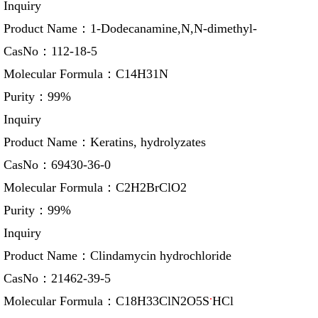
Inquiry
Product Name：
1-Dodecanamine,N,N-dimethyl-
CasNo：
112-18-5
Molecular Formula：
C14H31N
Purity：
99%
Inquiry
Product Name：
Keratins, hydrolyzates
CasNo：
69430-36-0
Molecular Formula：
C2H2BrClO2
Purity：
99%
Inquiry
Product Name：
Clindamycin hydrochloride
CasNo：
21462-39-5
.
Molecular Formula：
C18H33ClN2O5S
HCl