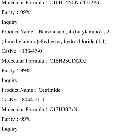
Molecular Formula：
C10H14N5Na2O12P3
Purity：
99%
Inquiry
Product Name：
Benzoicacid, 4-(butylamino)-, 2-
(dimethylamino)ethyl ester, hydrochloride (1:1)
CasNo：
136-47-0
Molecular Formula：
C15H25ClN2O2
Purity：
99%
Inquiry
Product Name：
Cetrimide
CasNo：
8044-71-1
Molecular Formula：
C17H38BrN
Purity：
99%
Inquiry