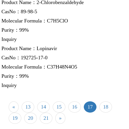
Product Name：
2-Chlorobenzaldehyde
CasNo：
89-98-5
Molecular Formula：
C7H5ClO
Purity：
99%
Inquiry
Product Name：
Lopinavir
CasNo：
192725-17-0
Molecular Formula：
C37H48N4O5
Purity：
99%
Inquiry
«
13
14
15
16
17
18
19
20
21
»