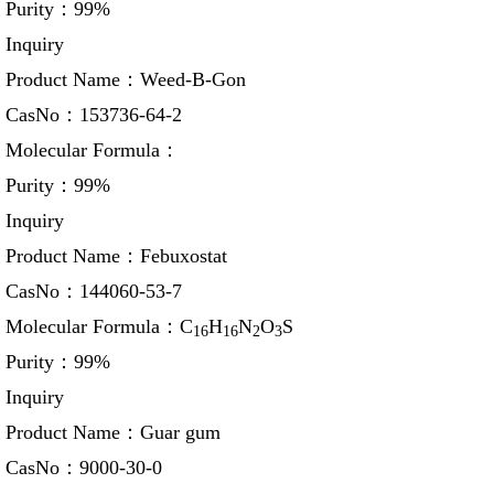
Purity：
99%
Inquiry
Product Name：
Weed-B-Gon
CasNo：
153736-64-2
Molecular Formula：
Purity：
99%
Inquiry
Product Name：
Febuxostat
CasNo：
144060-53-7
Molecular Formula：
C
H
N
O
S
16
16
2
3
Purity：
99%
Inquiry
Product Name：
Guar gum
CasNo：
9000-30-0