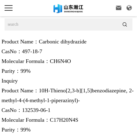



Product Name：
Carbonic dihydrazide
CasNo：
497-18-7
Molecular Formula：
CH6N4O
Purity：
99%
Inquiry
Product Name：
10H-Thieno[2,3-b][1,5]benzodiazepine, 2-
methyl-4-(4-methyl-1-piperazinyl)-
CasNo：
132539-06-1
Molecular Formula：
C17H20N4S
Purity：
99%