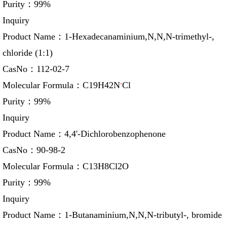
Purity：
99%
Inquiry
Product Name：
1-Hexadecanaminium,N,N,N-trimethyl-,
chloride (1:1)
CasNo：
112-02-7
.
Molecular Formula：
C19H42N
Cl
Purity：
99%
Inquiry
Product Name：
4,4'-Dichlorobenzophenone
CasNo：
90-98-2
Molecular Formula：
C13H8Cl2O
Purity：
99%
Inquiry
Product Name：
1-Butanaminium,N,N,N-tributyl-, bromide