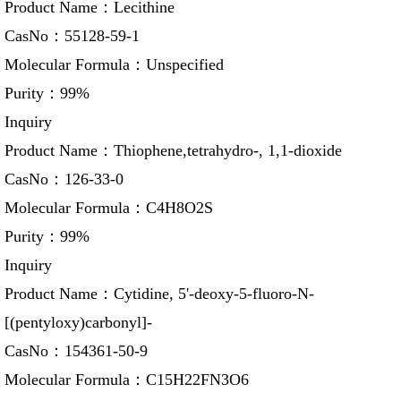
Product Name：
Lecithine
CasNo：
55128-59-1
Molecular Formula：
Unspecified
Purity：
99%
Inquiry
Product Name：
Thiophene,tetrahydro-, 1,1-dioxide
CasNo：
126-33-0
Molecular Formula：
C4H8O2S
Purity：
99%
Inquiry
Product Name：
Cytidine, 5'-deoxy-5-fluoro-N-
[(pentyloxy)carbonyl]-
CasNo：
154361-50-9
Molecular Formula：
C15H22FN3O6