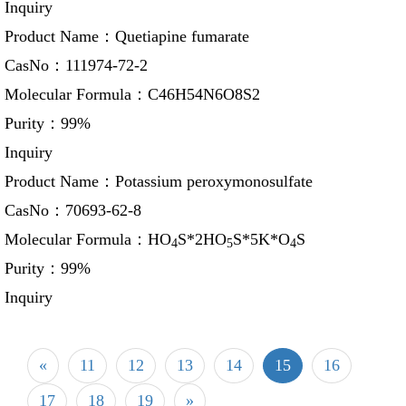
Inquiry
Product Name：
Quetiapine fumarate
CasNo：
111974-72-2
Molecular Formula：
C46H54N6O8S2
Purity：
99%
Inquiry
Product Name：
Potassium peroxymonosulfate
CasNo：
70693-62-8
Molecular Formula：
HO
S*2HO
S*5K*O
S
4
5
4
Purity：
99%
Inquiry
«
11
12
13
14
15
16
17
18
19
»