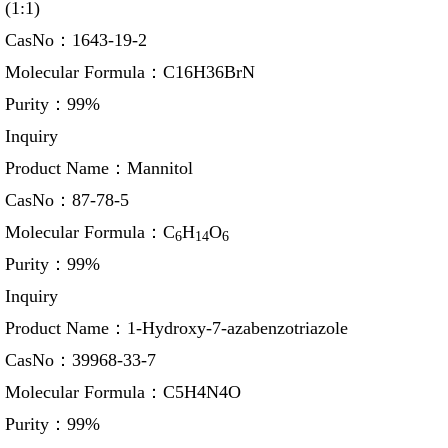
(1:1)
CasNo：
1643-19-2
Molecular Formula：
C16H36BrN
Purity：
99%
Inquiry
Product Name：
Mannitol
CasNo：
87-78-5
Molecular Formula：
C
H
O
6
14
6
Purity：
99%
Inquiry
Product Name：
1-Hydroxy-7-azabenzotriazole
CasNo：
39968-33-7
Molecular Formula：
C5H4N4O
Purity：
99%