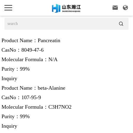



Product Name：
Pancreatin
CasNo：
8049-47-6
Molecular Formula：
N/A
Purity：
99%
Inquiry
Product Name：
beta-Alanine
CasNo：
107-95-9
Molecular Formula：
C3H7NO2
Purity：
99%
Inquiry