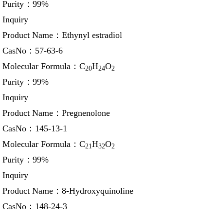
Purity：
99%
Inquiry
Product Name：
Ethynyl estradiol
CasNo：
57-63-6
Molecular Formula：
C
H
O
20
24
2
Purity：
99%
Inquiry
Product Name：
Pregnenolone
CasNo：
145-13-1
Molecular Formula：
C
H
O
21
32
2
Purity：
99%
Inquiry
Product Name：
8-Hydroxyquinoline
CasNo：
148-24-3