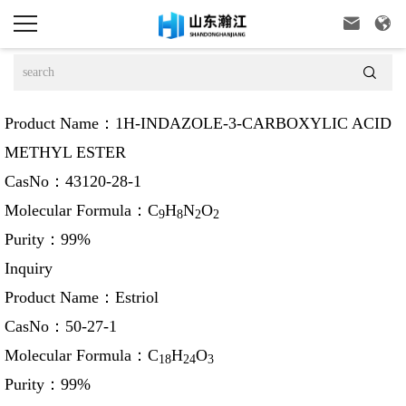



Product Name：
1H-INDAZOLE-3-CARBOXYLIC ACID
METHYL ESTER
CasNo：
43120-28-1
Molecular Formula：
C
H
N
O
9
8
2
2
Purity：
99%
Inquiry
Product Name：
Estriol
CasNo：
50-27-1
Molecular Formula：
C
H
O
18
24
3
Purity：
99%