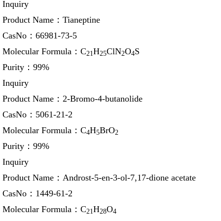
Inquiry
Product Name：
Tianeptine
CasNo：
66981-73-5
Molecular Formula：
C
H
ClN
O
S
21
25
2
4
Purity：
99%
Inquiry
Product Name：
2-Bromo-4-butanolide
CasNo：
5061-21-2
Molecular Formula：
C
H
BrO
4
5
2
Purity：
99%
Inquiry
Product Name：
Androst-5-en-3-ol-7,17-dione acetate
CasNo：
1449-61-2
Molecular Formula：
C
H
O
21
28
4