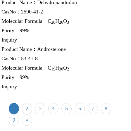
Product Name：
Dehydronandrolon
CasNo：
2590-41-2
Molecular Formula：
C
H
O
20
26
3
Purity：
99%
Inquiry
Product Name：
Androsterone
CasNo：
53-41-8
Molecular Formula：
C
H
O
19
30
2
Purity：
99%
Inquiry
1
2
3
4
5
6
7
8
9
»