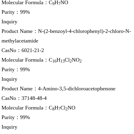
Molecular Formula：
C
H
NO
9
7
Purity：
99%
Inquiry
Product Name：
N-(2-benzoyl-4-chlorophenyl)-2-chloro-N-
methylacetamide
CasNo：
6021-21-2
Molecular Formula：
C
H
Cl
NO
16
13
2
2
Purity：
99%
Inquiry
Product Name：
4-Amino-3,5-dichloroacetophenone
CasNo：
37148-48-4
Molecular Formula：
C
H
Cl
NO
8
7
2
Purity：
99%
Inquiry