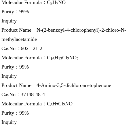
Molecular Formula：
C
H
NO
9
7
Purity：
99%
Inquiry
Product Name：
N-(2-benzoyl-4-chlorophenyl)-2-chloro-N-
methylacetamide
CasNo：
6021-21-2
Molecular Formula：
C
H
Cl
NO
16
13
2
2
Purity：
99%
Inquiry
Product Name：
4-Amino-3,5-dichloroacetophenone
CasNo：
37148-48-4
Molecular Formula：
C
H
Cl
NO
8
7
2
Purity：
99%
Inquiry