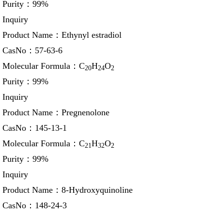
Purity：
99%
Inquiry
Product Name：
Ethynyl estradiol
CasNo：
57-63-6
Molecular Formula：
C
H
O
20
24
2
Purity：
99%
Inquiry
Product Name：
Pregnenolone
CasNo：
145-13-1
Molecular Formula：
C
H
O
21
32
2
Purity：
99%
Inquiry
Product Name：
8-Hydroxyquinoline
CasNo：
148-24-3