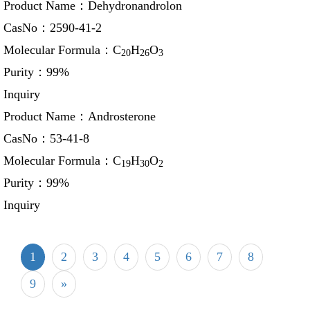
Product Name：
Dehydronandrolon
CasNo：
2590-41-2
Molecular Formula：
C
H
O
20
26
3
Purity：
99%
Inquiry
Product Name：
Androsterone
CasNo：
53-41-8
Molecular Formula：
C
H
O
19
30
2
Purity：
99%
Inquiry
1
2
3
4
5
6
7
8
9
»