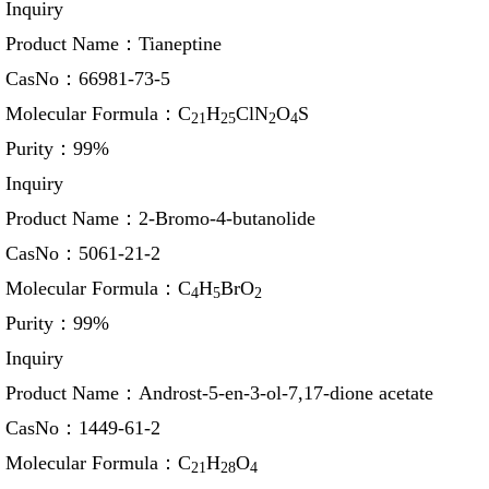
Inquiry
Product Name：
Tianeptine
CasNo：
66981-73-5
Molecular Formula：
C
H
ClN
O
S
21
25
2
4
Purity：
99%
Inquiry
Product Name：
2-Bromo-4-butanolide
CasNo：
5061-21-2
Molecular Formula：
C
H
BrO
4
5
2
Purity：
99%
Inquiry
Product Name：
Androst-5-en-3-ol-7,17-dione acetate
CasNo：
1449-61-2
Molecular Formula：
C
H
O
21
28
4