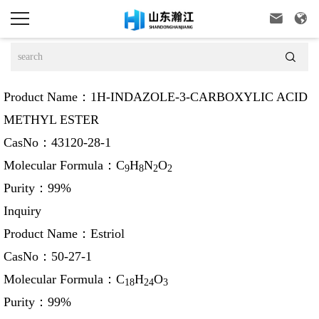



Product Name：
1H-INDAZOLE-3-CARBOXYLIC ACID
METHYL ESTER
CasNo：
43120-28-1
Molecular Formula：
C
H
N
O
9
8
2
2
Purity：
99%
Inquiry
Product Name：
Estriol
CasNo：
50-27-1
Molecular Formula：
C
H
O
18
24
3
Purity：
99%