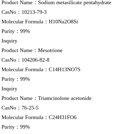
Product Name：
Sodium metasilicate pentahydrate
CasNo：
10213-79-3
Molecular Formula：
H10Na2O8Si
Purity：
99%
Inquiry
Product Name：
Mesotrione
CasNo：
104206-82-8
Molecular Formula：
C14H13NO7S
Purity：
99%
Inquiry
Product Name：
Triamcinolone acetonide
CasNo：
76-25-5
Molecular Formula：
C24H31FO6
Purity：
99%