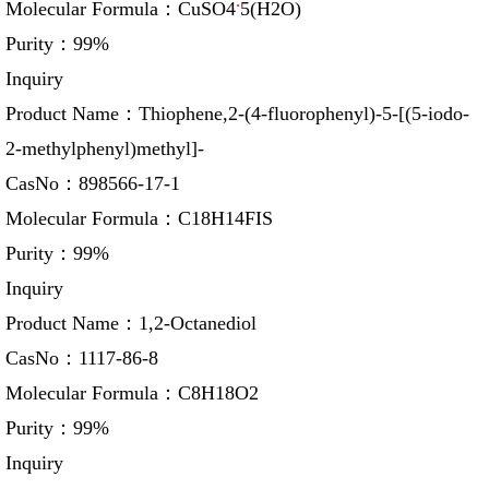
.
Molecular Formula：
CuSO4
5(H2O)
Purity：
99%
Inquiry
Product Name：
Thiophene,2-(4-fluorophenyl)-5-[(5-iodo-
2-methylphenyl)methyl]-
CasNo：
898566-17-1
Molecular Formula：
C18H14FIS
Purity：
99%
Inquiry
Product Name：
1,2-Octanediol
CasNo：
1117-86-8
Molecular Formula：
C8H18O2
Purity：
99%
Inquiry