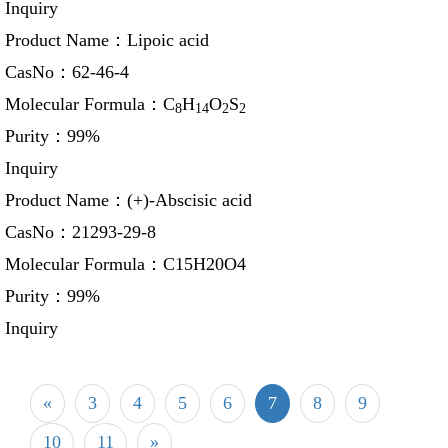
Inquiry
Product Name：
Lipoic acid
CasNo：
62-46-4
Molecular Formula：
C
H
O
S
8
14
2
2
Purity：
99%
Inquiry
Product Name：
(+)-Abscisic acid
CasNo：
21293-29-8
Molecular Formula：
C15H20O4
Purity：
99%
Inquiry
«
3
4
5
6
7
8
9
10
11
»