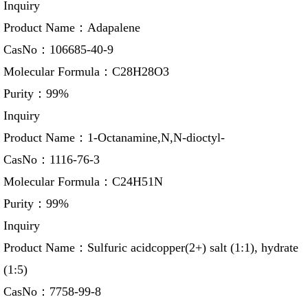
Inquiry
Product Name：
Adapalene
CasNo：
106685-40-9
Molecular Formula：
C28H28O3
Purity：
99%
Inquiry
Product Name：
1-Octanamine,N,N-dioctyl-
CasNo：
1116-76-3
Molecular Formula：
C24H51N
Purity：
99%
Inquiry
Product Name：
Sulfuric acidcopper(2+) salt (1:1), hydrate
(1:5)
CasNo：
7758-99-8