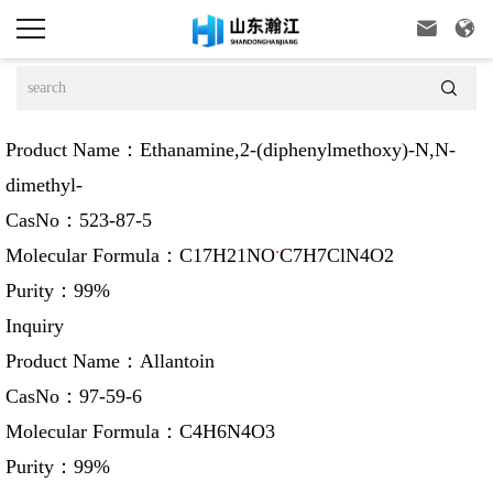



Product Name：
Ethanamine,2-(diphenylmethoxy)-N,N-
dimethyl-
CasNo：
523-87-5
.
Molecular Formula：
C17H21NO
C7H7ClN4O2
Purity：
99%
Inquiry
Product Name：
Allantoin
CasNo：
97-59-6
Molecular Formula：
C4H6N4O3
Purity：
99%